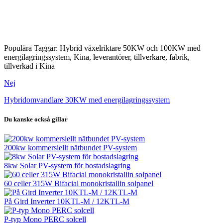
Populära Taggar: Hybrid växelriktare 50KW och 100KW med
energilagringssystem, Kina, leverantörer, tillverkare, fabrik,
tillverkad i Kina
Nej
Hybridomvandlare 30KW med energilagringssystem
Du kanske också gillar
200kw kommersiellt nätbundet PV-system
8kw Solar PV-system för bostadslagring
60 celler 315W Bifacial monokristallin solpanel
På Gird Inverter 10KTL-M / 12KTL-M
P-typ Mono PERC solcell