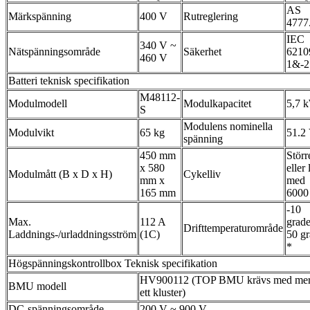
AS
Märkspänning
400 V
Rutreglering
4777.
IEC
340 V ~
Nätspänningsområde
Säkerhet
6210
460 V
1&-2
Batteri teknisk specifikation
M48112-
Modulmodell
Modulkapacitet
5,7 
S
Modulens nominella
Modulvikt
65 kg
51.2
spänning
450 mm
Störr
x 580
eller 
Modulmått (B x D x H)
Cykelliv
mm x
med
165 mm
6000
-10
Max.
112 A
grade
Drifttemperaturområde
Laddnings-/urladdningsström
(1C)
50 gr
*
Högspänningskontrollbox Teknisk specifikation
HV900112 (TOP BMU krävs med mer
BMU modell
ett kluster)
DC-spänningsområde
200 V ~ 900 V