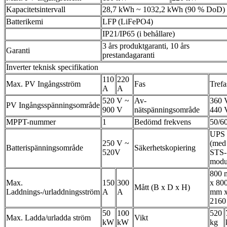
Kapacitetsintervall
28,7 kWh ~ 1032,2 kWh (90 % DoD)
Batterikemi
LFP (LiFePO4)
IP21/IP65 (i behållare)
3 års produktgaranti, 10 års
Garanti
prestandagaranti
Inverter teknisk specifikation
110
220
Max. PV Ingångsström
Fas
Trefa
A
A
520 V ~
Av-
360 
PV Ingångsspänningsområde
900 V
nätspänningsområde
440 
MPPT-nummer
1
Bedömd frekvens
50/6
UPS
250 V ~
(med
Batterispänningsområde
Säkerhetskopiering
520V
STS-
modu
800
Max.
150
300
x 80
Mått (B x D x H)
Laddnings-/urladdningsström
A
A
mm 
216
50
100
520
Max. Ladda/urladda ström
Vikt
kW
kW
kg