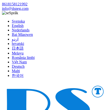
8618158121992
info@dsneg.com
Språk
Svenska
English
Nederlands
Bai Miaowen
اردو
hrvatski
日本語
Melayu
România limbi
Việt Nam
Deutsch
Malti
한국어