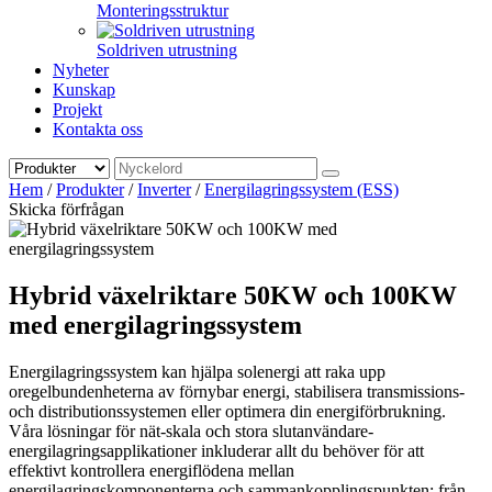
Monteringsstruktur
Soldriven utrustning
Nyheter
Kunskap
Projekt
Kontakta oss
Hem
/
Produkter
/
Inverter
/
Energilagringssystem (ESS)
Skicka förfrågan
Hybrid växelriktare 50KW och 100KW
med energilagringssystem
Energilagringssystem kan hjälpa solenergi att raka upp
oregelbundenheterna av förnybar energi, stabilisera transmissions-
och distributionssystemen eller optimera din energiförbrukning.
Våra lösningar för nät-skala och stora slutanvändare-
energilagringsapplikationer inkluderar allt du behöver för att
effektivt kontrollera energiflödena mellan
energilagringskomponenterna och sammankopplingspunkten; från