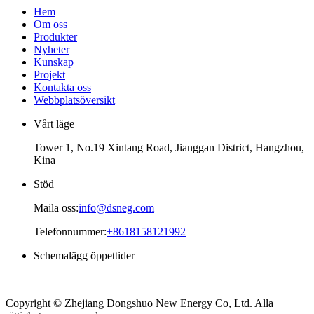
Hem
Om oss
Produkter
Nyheter
Kunskap
Projekt
Kontakta oss
Webbplatsöversikt
Vårt läge
Tower 1, No.19 Xintang Road, Jianggan District, Hangzhou,
Kina
Stöd
Maila oss:
info@dsneg.com
Telefonnummer:
+8618158121992
Schemalägg öppettider
Måndag – fredag
08.00 - 09pm
Copyright © Zhejiang Dongshuo New Energy Co, Ltd. Alla