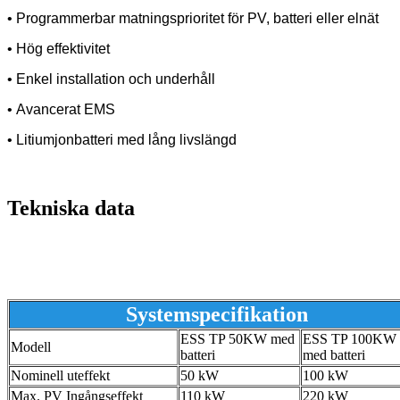
•
Programmerbar matningsprioritet för PV, batteri eller elnät
•
Hög effektivitet
•
Enkel installation och underhåll
•
Avancerat EMS
•
Litiumjonbatteri med lång livslängd
Tekniska data
Systemspecifikation
ESS TP 50KW med
ESS TP 100KW
Modell
batteri
med batteri
Nominell uteffekt
50 kW
100 kW
Max. PV Ingångseffekt
110 kW
220 kW