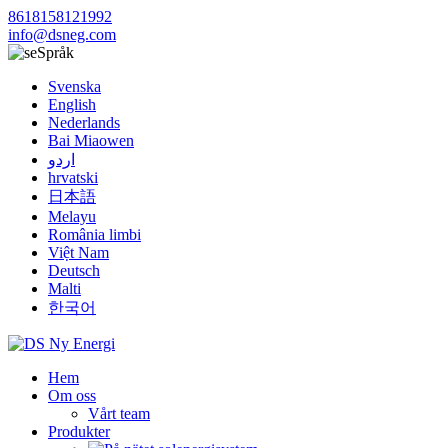
8618158121992
info@dsneg.com
Språk
Svenska
English
Nederlands
Bai Miaowen
اردو
hrvatski
日本語
Melayu
România limbi
Việt Nam
Deutsch
Malti
한국어
Hem
Om oss
Vårt team
Produkter