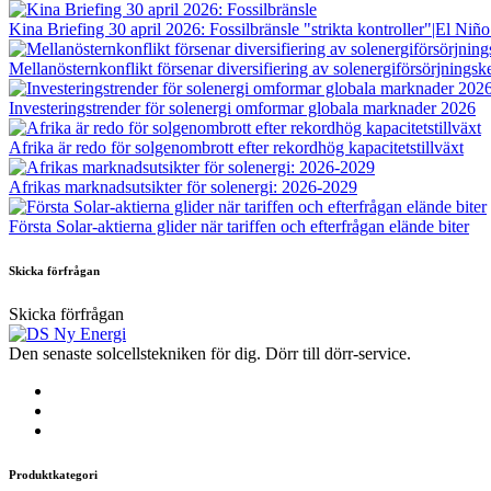
Kina Briefing 30 april 2026: Fossilbränsle "strikta kontroller"|El Niño 
Mellanösternkonflikt försenar diversifiering av solenergiförsörjningske
Investeringstrender för solenergi omformar globala marknader 2026
Afrika är redo för solgenombrott efter rekordhög kapacitetstillväxt
Afrikas marknadsutsikter för solenergi: 2026-2029
Första Solar-aktierna glider när tariffen och efterfrågan elände biter
Skicka förfrågan
Skicka förfrågan
Den senaste solcellstekniken för dig. Dörr till dörr-service.
Produktkategori