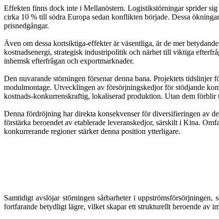
Effekten finns dock inte i Mellanöstern. Logistikstörningar sprider sig
cirka 10 % till södra Europa sedan konflikten började. Dessa ökningar 
prisnedgångar.
Även om dessa kortsiktiga-effekter är väsentliga, är de mer betydande k
kostnadsenergi, strategisk industripolitik och närhet till viktiga ef
inhemsk efterfrågan och exportmarknader.
Den nuvarande störningen försenar denna bana. Projektets tidslinjer för
modulmontage. Utvecklingen av försörjningskedjor för stödjande komp
kostnads-konkurrenskraftig, lokaliserad produktion. Utan dem förblir 
Denna fördröjning har direkta konsekvenser för diversifieringen av de
förstärka beroendet av etablerade leveranskedjor, särskilt i Kina. Omf
konkurrerande regioner stärker denna position ytterligare.
Samtidigt avslöjar störningen sårbarheter i uppströmsförsörjninge
fortfarande betydligt lägre, vilket skapar ett strukturellt beroende av i