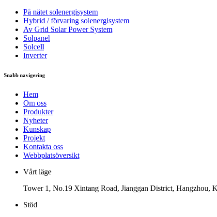
På nätet solenergisystem
Hybrid / förvaring solenergisystem
Av Grid Solar Power System
Solpanel
Solcell
Inverter
Snabb navigering
Hem
Om oss
Produkter
Nyheter
Kunskap
Projekt
Kontakta oss
Webbplatsöversikt
Vårt läge
Tower 1, No.19 Xintang Road, Jianggan District, Hangzhou, 
Stöd