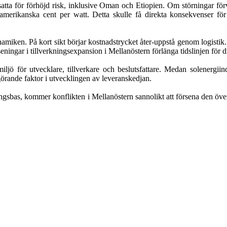
tta för förhöjd risk, inklusive Oman och Etiopien. Om störningar förve
 amerikanska cent per watt. Detta skulle få direkta konsekvenser för 
iken. På kort sikt börjar kostnadstrycket åter-uppstå genom logistik. 
rseningar i tillverkningsexpansion i Mellanöstern förlänga tidslinjen för 
ö för utvecklare, tillverkare och beslutsfattare. Medan solenergiind
vgörande faktor i utvecklingen av leveranskedjan.
ningsbas, kommer konflikten i Mellanöstern sannolikt att försena den öv