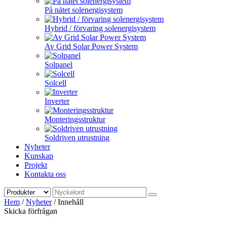
På nätet solenergisystem
Hybrid / förvaring solenergisystem
Av Grid Solar Power System
Solpanel
Solcell
Inverter
Monteringsstruktur
Soldriven utrustning
Nyheter
Kunskap
Projekt
Kontakta oss
Hem
/
Nyheter
/
Innehåll
Skicka förfrågan