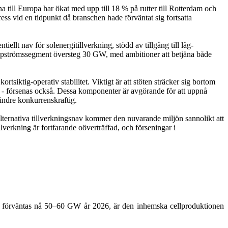
a till Europa har ökat med upp till 18 % på rutter till Rotterdam och
ess vid en tidpunkt då branschen hade förväntat sig fortsatta
llt nav för solenergitillverkning, stödd av tillgång till låg-
h uppströmssegment översteg 30 GW, med ambitioner att betjäna både
siktig-operativ stabilitet. Viktigt är att stöten sträcker sig bortom
 - försenas också. Dessa komponenter är avgörande för att uppnå
indre konkurrenskraftig.
alternativa tillverkningsnav kommer den nuvarande miljön sannolikt att
lverkning är fortfarande oöverträffad, och förseningar i
SA förväntas nå 50–60 GW år 2026, är den inhemska cellproduktionen