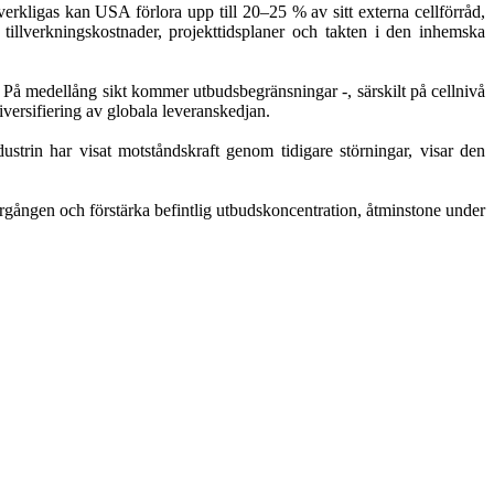
rkligas kan USA förlora upp till 20–25 % av sitt externa cellförråd,
tillverkningskostnader, projekttidsplaner och takten i den inhemska
På medellång sikt kommer utbudsbegränsningar -, särskilt på cellnivå
diversifiering av globala leveranskedjan.
ustrin har visat motståndskraft genom tidigare störningar, visar den
ergången och förstärka befintlig utbudskoncentration, åtminstone under