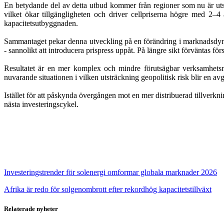
En betydande del av detta utbud kommer från regioner som nu är utsa
vilket ökar tillgängligheten och driver cellpriserna högre med 2–4
kapacitetsutbyggnaden.
Sammantaget pekar denna utveckling på en förändring i marknadsdynam
- sannolikt att introducera prispress uppåt. På längre sikt förväntas fö
Resultatet är en mer komplex och mindre förutsägbar verksamhetsmilj
nuvarande situationen i vilken utsträckning geopolitisk risk blir en a
Istället för att påskynda övergången mot en mer distribuerad tillverk
nästa investeringscykel.
Investeringstrender för solenergi omformar globala marknader 2026
Afrika är redo för solgenombrott efter rekordhög kapacitetstillväxt
Relaterade nyheter