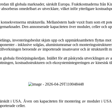
 redan till globala marknader, särskilt Europa. Fraktkostnaderna från Kin
absorberas omedelbart av utvecklare, vilket inför ytterligare kostnadspr
onsekvenserna strukturella. Mellanöstern hade vuxit fram som ett potentie
terfrågemarknader. Den annonserade kapaciteten över moduler, celler oc
längs, investeringsbeslut skjuts upp och uppmärksamheten flyttas mot kort
onenter - inklusive solglas, aluminiumramar och monteringsstrukturer
tillverkningen beroende av importerade insatsvaror och är strukturellt m
n globala försörjningskedjan. Istället för att påskynda utvecklingen av 
attningen, kostnadsstrukturen och ekosystemintegreringen av kinesisk til
n, särskilt i USA. Även om kapaciteten för montering av moduler i U
mporterade celler.