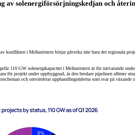
ng av solenergiförsörjningskedjan och återi
n av konflikten i Mellanöstern börjar påverka inte bara det regionala p
gefär 110 GW solenergikapacitet i Mellanöstern är för närvarande under 
 för projekt under uppbyggnad, är den bredare pipelinen alltmer utsatt 
ansscheman och omvärderar upphandlingstiderna som svar på växande osäk